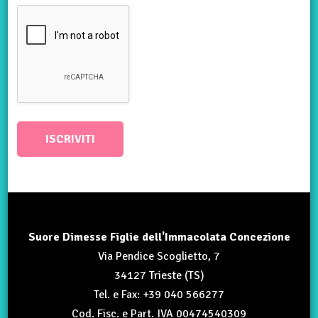
Suore Dimesse Figlie dell'Immacolata Concezione
Via Pendice Scoglietto, 7
34127 Trieste (TS)
Tel. e Fax: +39 040 566277
Cod. Fisc. e Part. IVA 00474540309