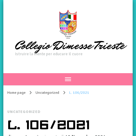
Collegio Dimesse Trieste
Istruire la mente per educare il cuore
Home page
Uncategorized
L. 106/2021
UNCATEGORIZED
L. 106/2021