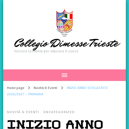
Collegio Dimesse Trieste
Istruire la mente per educare il cuore
Home page
Novità & Eventi
INIZIO ANNO SCOLASTICO
2026/2027 – PRIMARIA
NOVITÀ & EVENTI
UNCATEGORIZED
INIZIO ANNO