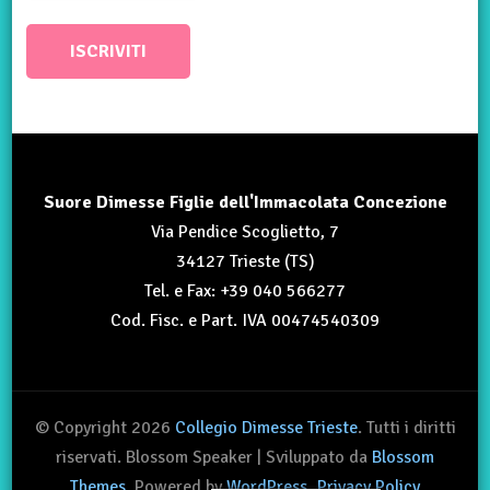
Suore Dimesse Figlie dell'Immacolata Concezione
Via Pendice Scoglietto, 7
34127 Trieste (TS)
Tel. e Fax: +39 040 566277
Cod. Fisc. e Part. IVA 00474540309
© Copyright 2026
Collegio Dimesse Trieste
. Tutti i diritti
riservati.
Blossom Speaker | Sviluppato da
Blossom
Themes
. Powered by
WordPress
.
Privacy Policy